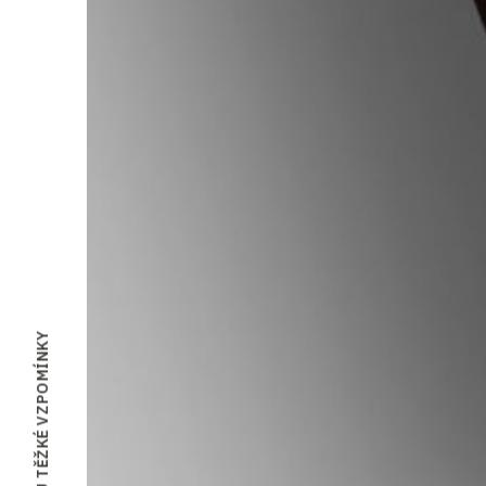
…TO JSOU TĚŽKÉ VZPOMÍNKY