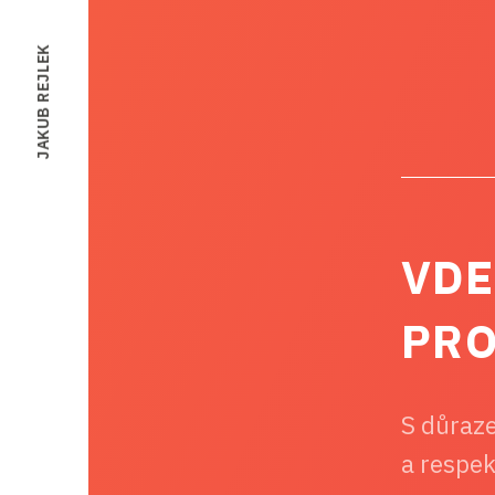
JAKUB REJLEK
VDE
PRO
S důraze
a respe